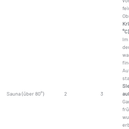
vo
fe
Ob
Kri
°C
Im
de
wa
fi
Au
sta
Si
Sauna (über 80°)
2
3
au
Ga
fr
wu
er