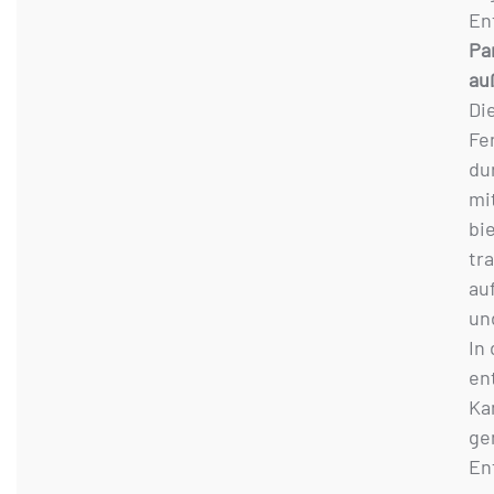
En
Pa
au
Di
Fe
du
mi
bi
tr
au
un
In
en
Ka
ge
En