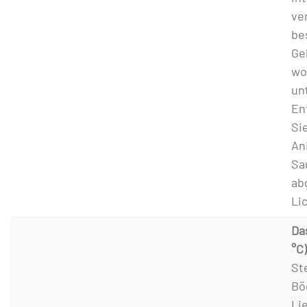
ver
be
Ge
wo
un
En
Si
An
Sa
ab
Li
Da
°C)
St
Bö
Li