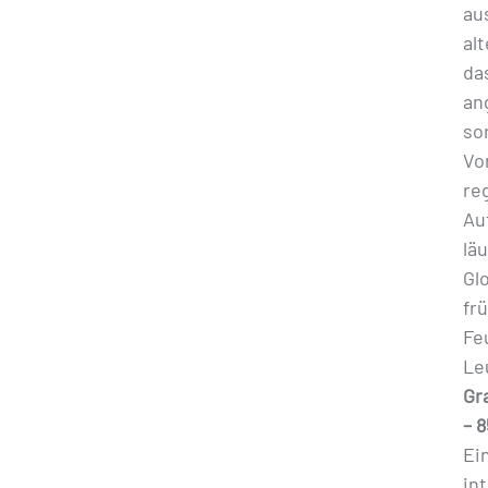
au
al
da
an
so
Vo
re
Au
lä
Glo
fr
Fe
Le
Gr
– 
Ei
in