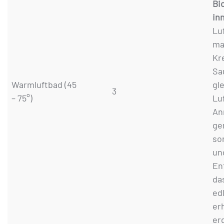
Bio
in
Lu
ma
Kr
Sa
Warmluftbad (45
gl
3
– 75°)
Lu
An
ge
so
un
En
da
ed
er
er