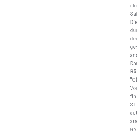
il
Sa
Di
du
der
ge
an
Ra
Bö
°C
Vo
fi
St
au
sta
Ge