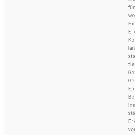
fü
wo
Hie
Er
Kö
la
st
ti
Ge
Ge
Ei
Bes
Im
st
Er
vo