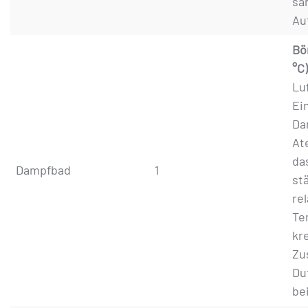
sa
Au
Bö
°C
Lu
Ei
Da
At
da
Dampfbad
1
st
re
Te
kr
Zu
Du
bei