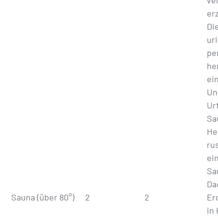
ve
er
Di
ur
pe
he
ein
Un
Ur
Sa
He
rus
ei
Sa
Da
Sauna (über 80°)
2
2
Er
in