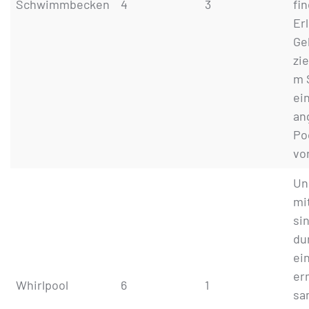
Schwimmbecken
4
3
fi
Er
Ge
zi
m 
ei
an
Po
vo
Un
mi
si
du
ei
er
Whirlpool
6
1
sa