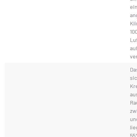
ei
an
Kl
10
Lu
au
ver
Da
si
Kr
au
Ra
zw
un
li
55