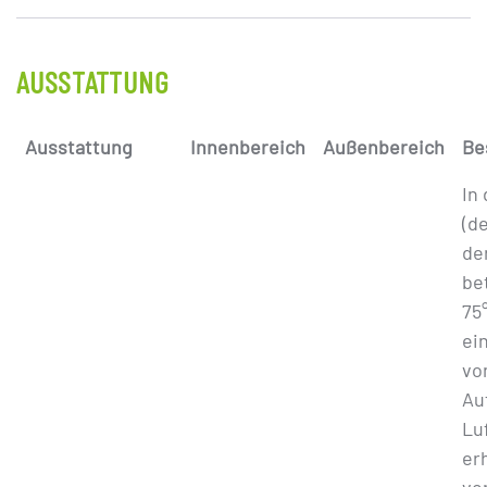
AUSSTATTUNG
Ausstattung
Innenbereich
Außenbereich
Be
In
(d
de
be
75
ei
vo
Au
Lu
er