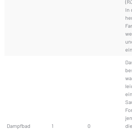
(R
In
he
Fa
we
un
ei
Da
be
wa
lei
ei
Sa
Fo
je
Dampfbad
1
0
di