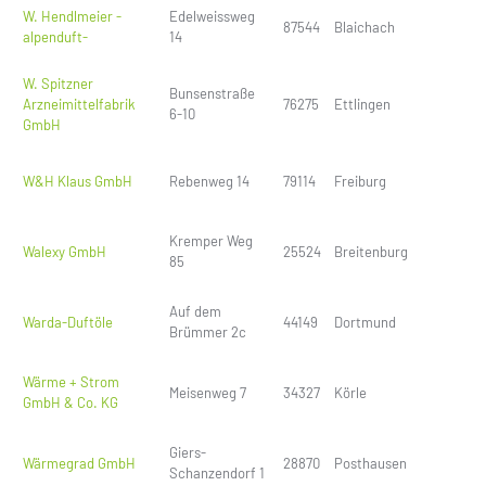
W. Hendlmeier -
Edelweissweg
87544
Blaichach
alpenduft-
14
W. Spitzner
Bunsenstraße
Arzneimittelfabrik
76275
Ettlingen
6-10
GmbH
W&H Klaus GmbH
Rebenweg 14
79114
Freiburg
Kremper Weg
Walexy GmbH
25524
Breitenburg
85
Auf dem
Warda-Duftöle
44149
Dortmund
Brümmer 2c
Wärme + Strom
Meisenweg 7
34327
Körle
GmbH & Co. KG
Giers-
Wärmegrad GmbH
28870
Posthausen
Schanzendorf 1