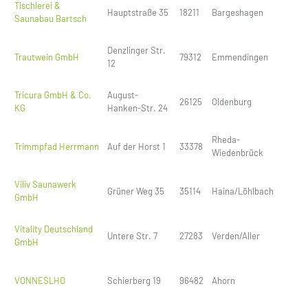
Tischlerei &
Hauptstraße 35
18211
Bargeshagen
Saunabau Bartsch
Denzlinger Str.
Trautwein GmbH
79312
Emmendingen
12
Tricura GmbH & Co.
August-
26125
Oldenburg
KG
Hanken-Str. 24
Rheda-
Trimmpfad Herrmann
Auf der Horst 1
33378
Wiedenbrück
Viliv Saunawerk
Grüner Weg 35
35114
Haina/Löhlbach
GmbH
Vitality Deutschland
Untere Str. 7
27283
Verden/Aller
GmbH
VONNESLHO
Schierberg 19
96482
Ahorn