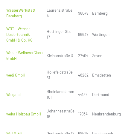
WasserWerkstatt
Laurenzistraße
96049
Bamberg
Bamberg
4
WDT – Werner
Hettlinger Str.
Dosiertechnik
86637
Wertingen
17
GmbH & Co. KG
Weber Wellness Class
Kivinanstraße 3
27404
Zeven
GmbH
Hollefeldstraße
wedi GmbH
48282
Emsdetten
51
Rheinlanddamm
Weigand
44139
Dortmund
101
Johannesstraße
weka Holzbau GmbH
17034
Neubrandenburg
16
Well & Fit
Goethestraße 12
69514
Laudenbach