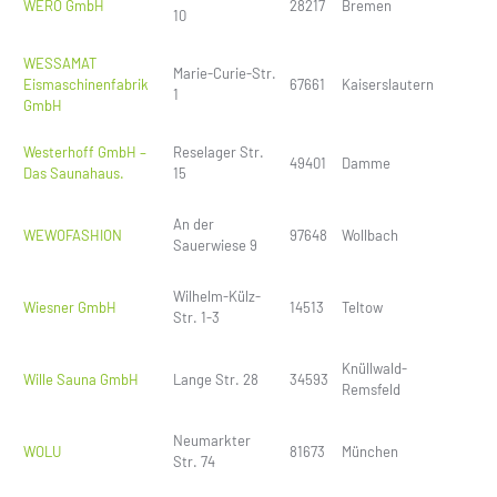
WERO GmbH
28217
Bremen
10
WESSAMAT
Marie-Curie-Str.
Eismaschinenfabrik
67661
Kaiserslautern
1
GmbH
Westerhoff GmbH –
Reselager Str.
49401
Damme
Das Saunahaus.
15
An der
WEWOFASHION
97648
Wollbach
Sauerwiese 9
Wilhelm-Külz-
Wiesner GmbH
14513
Teltow
Str. 1-3
Knüllwald-
Wille Sauna GmbH
Lange Str. 28
34593
Remsfeld
Neumarkter
WOLU
81673
München
Str. 74