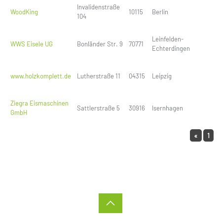
Invalidenstraße
WoodKing
10115
Berlin
104
Leinfelden-
WWS Eisele UG
Bonländer Str. 9
70771
Echterdingen
www.holzkomplett.de
Lutherstraße 11
04315
Leipzig
Ziegra Eismaschinen
Sattlerstraße 5
30916
Isernhagen
GmbH
«
1