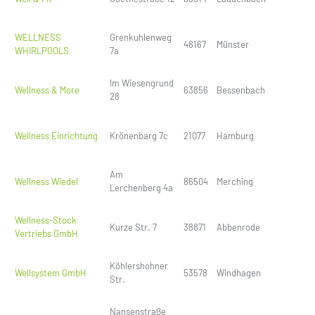
WELLNESS
Grenkuhlenweg
48167
Münster
WHIRLPOOLS
7a
Im Wiesengrund
Wellness & More
63856
Bessenbach
28
Wellness Einrichtung
Krönenbarg 7c
21077
Hamburg
Am
Wellness Wiedel
86504
Merching
Lerchenberg 4a
Wellness-Stock
Kurze Str. 7
38871
Abbenrode
Vertriebs GmbH
Köhlershohner
Wellsystem GmbH
53578
Windhagen
Str.
Nansenstraße